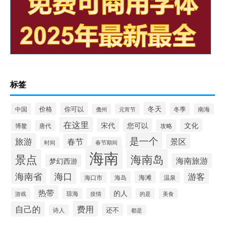
标签
冬天
价格
你可以
中国
冬季
元宵节
南海
儋州
在这里
宋代
您可以
文化
博鳌
攻略
唐代
是一个
旅游
春节
景区
时间
春节期间
海南
景点
海南岛
海南旅游
梦幻西游
海口
海南省
游客
海滩
海岛
海口市
温泉
热带
的人
游戏
琼海
疫情
的是
美食
费用
自己的
还不
诗人
都是