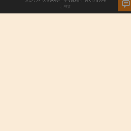
本站仅为个人兴趣爱好，不接盈利性广告及商业合作
小男孩