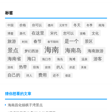
标签
冬天
价格
你可以
中国
冬季
元宵节
南海
儋州
在这里
宋代
您可以
文化
博鳌
攻略
唐代
是一个
旅游
春节
景区
时间
春节期间
海南
景点
海南岛
海南旅游
梦幻西游
海口
海南省
游客
海滩
海岛
海口市
温泉
热带
的人
游戏
琼海
疫情
的是
美食
费用
自己的
还不
诗人
都是
猜你想看的文章
海南昌化镇棋子湾景点