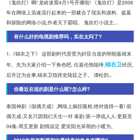
《鬼吹灯》啊! 龙岭迷窟4月1号开播啦! 《鬼吹灯》是2006
年在网络上迅速流行起来的一部糅合了现实和虚构、盗墓
和探险的网络小说,作者天下霸唱。 鬼吹灯小说主...
有什么好的电视剧推荐吗，实在太闷了?
1.《锦衣之下》 这部剧时代背景为奸臣当道的明朝嘉靖末
锦衣卫
年。先为大家介绍一下角色吧, 任嘉伦饰陆绎,
经历,
后升迁为佥事,锦衣卫指挥史陆廷之子。 谭松韵...
你最近在追的剧是什么呢?怎么样?
泰国神剧《假偶天成》,网络上疯狂吸粉,绝对值得一看! 假
偶天成-又名只因我们天生一对 泰剧-第一弹或人人-更新至
04集-周五更新 剧情设定 爱笑阳光呆萌的小暖为。