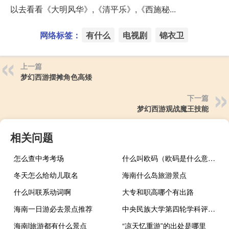
以去看看《大明风华》,《清平乐》,《西施秘...
网络标签：
有什么
电视剧
锦衣卫
上一篇
梦幻西游摆摊角色高矮
下一篇
梦幻西游观战魔王技能
相关问题
怎么查中考考场
什么叫欧码（欧码是什么意思）
冬天怎么给幼儿取名
海南什么岛旅游景点
什么叫联系动词啊
大专和职高哪个有出路
海南一日游必去景点推荐
中央民族大学第四轮学科评估结果
海南l旅游都有什么景点
“凉天忆重游”的出处是哪里