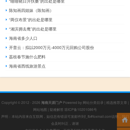
“瞳瞳晓日升扶桑”的出处是哪里
陈知画四姐妹（陈知画）
“两仪布景”的出处是哪里
“湘滨拥去麾”的出处是哪里
海南省多少人口
开普云：拟以2000万元-4000万元回购公司股份
荔枝春节施什么肥料
海南省西线旅游景点
Copyright © 2012 - 2026
海南天涯门户
Powered by
网站分类目录
|
精选推荐文章
|
网站地图
|
疑难解答
琼ICP备10201086号
声明：本站内容来自互联网，如信息有错误可发邮件到f_fb#foxmail.com说明，我们
会及时纠正，谢谢