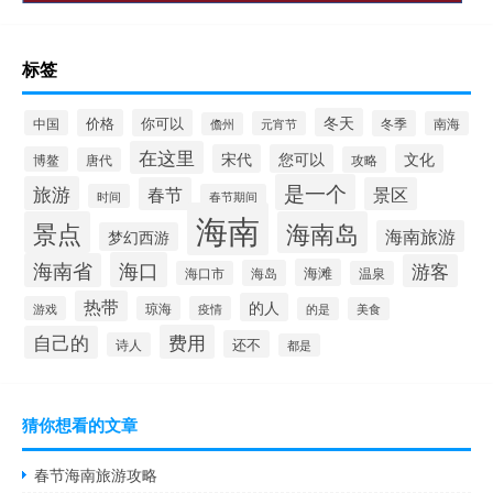
标签
冬天
价格
你可以
中国
冬季
元宵节
南海
儋州
在这里
宋代
您可以
文化
博鳌
攻略
唐代
是一个
旅游
春节
景区
时间
春节期间
海南
景点
海南岛
海南旅游
梦幻西游
海口
海南省
游客
海滩
海岛
海口市
温泉
热带
的人
游戏
琼海
疫情
的是
美食
费用
自己的
还不
诗人
都是
猜你想看的文章
春节海南旅游攻略