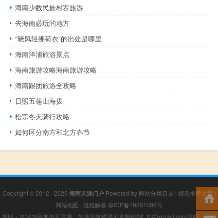
海南少数民族村寨旅游
去海南必玩的地方
“晓风轻拂荷衣”的出处是哪里
海南洋浦旅游景点
海南旅游攻略海南旅游攻略
海南跟团旅游全攻略
日照五莲山海拔
松宗冬天骑行攻略
如何区分南方和北方春节
Copyright © 2012 - 2026
海南天涯门户
Powered by
网站分类目录
|
精选推荐文章
|
网站地图
|
疑难解答
琼ICP备10201086号
声明：本站内容来自互联网，如信息有错误可发邮件到f_fb#foxmail.com说明，我们