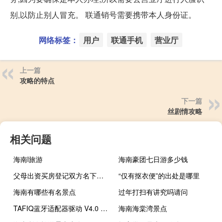
别,以防止别人冒充。 联通销号需要携带本人身份证。
网络标签：
用户
联通手机
营业厅
上一篇
攻略的特点
下一篇
丝剧情攻略
相关问题
海南l旅游
海南豪团七日游多少钱
父母出资买房登记双方名下离婚应该怎样分
“仅有抠衣便”的出处是哪里
海南有哪些有名景点
过年打扫有讲究吗请问
TAFIQ蓝牙适配器驱动 V4.0 最新免费版（TAFIQ蓝牙适配器驱动 V4.0 最新免费版功能简介）
海南海棠湾景点