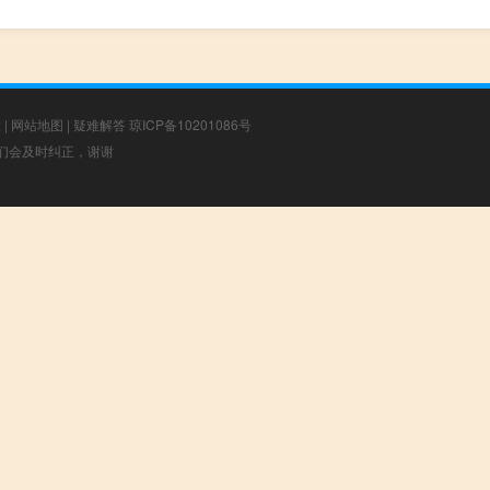
章
|
网站地图
|
疑难解答
琼ICP备10201086号
，我们会及时纠正，谢谢