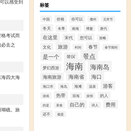
里可以感受到
标签
价格
你可以
中国
元宵节
儋州
冬天
冬季
博鳌
南海
唐代
资格考试而
在这里
宋代
您可以
攻略
的必去之
旅游
春节
文化
时间
春节期间
景点
是一个
景区
海南
海南岛
梦幻西游
海口
海南省
海南旅游
东海四大海
游客
海滩
海岛
海口市
温泉
热带
的人
游戏
琼海
疫情
费用
自己的
诗人
的是
美食
珊瑚礁。旅
还不
都是