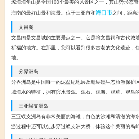
琼海海角山是全国100个最美的风景区之一，其山势形态
海口市
海南的最好山景和海景。位于三亚市和
之间，距离
文昌阁
文昌阁是文昌城的主要景点之一。它是将文昌祠和古代城
祈福的地方。在那里，您可以看到很多古老的文化遗迹，
地。
分界洲岛
分界洲岛是中国唯一的泥盆纪地层及珊瑚礁生态旅游保护
域海水的特征，拥有滨水景观、观石、观海、观草、观鸟
三亚蜈支洲岛
三亚蜈支洲岛有非常美丽的海滩，白色的沙滩和清澈的海
游过程中还可以徒步穿过蜈支洲大桥，体验这个美丽的岛