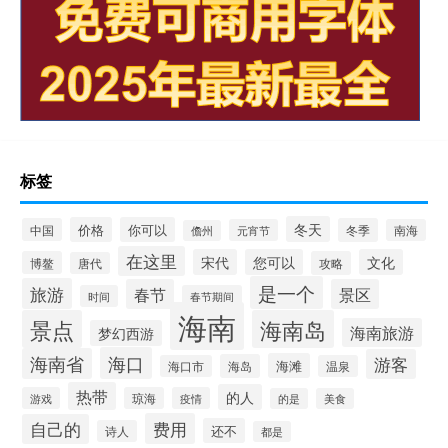
标签
冬天
价格
你可以
中国
冬季
元宵节
南海
儋州
在这里
宋代
您可以
文化
博鳌
攻略
唐代
是一个
旅游
春节
景区
时间
春节期间
海南
景点
海南岛
海南旅游
梦幻西游
海口
海南省
游客
海滩
海岛
海口市
温泉
热带
的人
游戏
琼海
疫情
的是
美食
费用
自己的
还不
诗人
都是