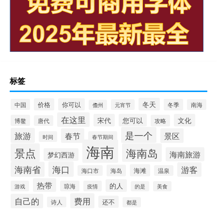
标签
冬天
价格
你可以
中国
冬季
元宵节
南海
儋州
在这里
宋代
您可以
文化
博鳌
攻略
唐代
是一个
旅游
春节
景区
时间
春节期间
海南
景点
海南岛
海南旅游
梦幻西游
海口
海南省
游客
海滩
海岛
海口市
温泉
热带
的人
游戏
琼海
疫情
的是
美食
费用
自己的
还不
诗人
都是