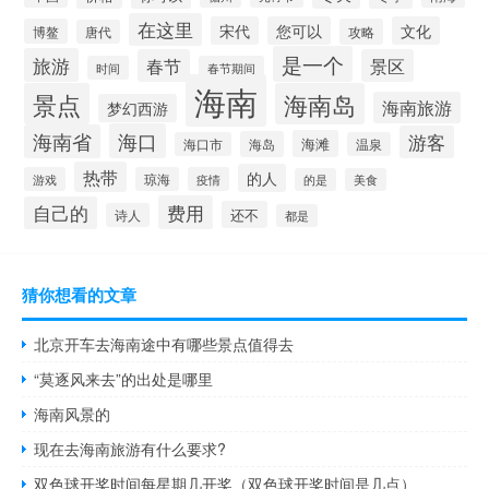
在这里
宋代
您可以
文化
博鳌
攻略
唐代
是一个
旅游
春节
景区
时间
春节期间
海南
景点
海南岛
海南旅游
梦幻西游
海口
海南省
游客
海滩
海岛
海口市
温泉
热带
的人
游戏
琼海
疫情
的是
美食
费用
自己的
还不
诗人
都是
猜你想看的文章
北京开车去海南途中有哪些景点值得去
“莫逐风来去”的出处是哪里
海南风景的
现在去海南旅游有什么要求?
双色球开奖时间每星期几开奖（双色球开奖时间是几点）