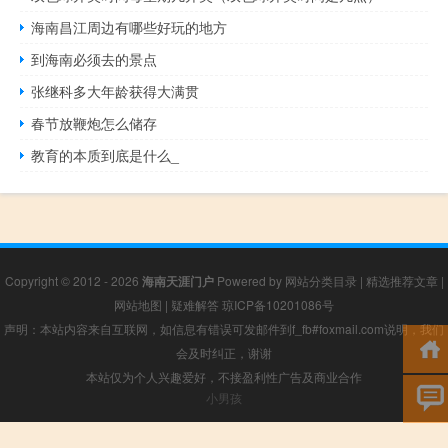
海南昌江周边有哪些好玩的地方
到海南必须去的景点
张继科多大年龄获得大满贯
春节放鞭炮怎么储存
教育的本质到底是什么_
Copyright © 2012 - 2026
海南天涯门户
Powered by
网站分类目录
|
精选推荐文章
|
网站地图
|
疑难解答
琼ICP备10201086号
声明：本站内容来自互联网，如信息有错误可发邮件到f_fb#foxmail.com说明，我们
会及时纠正，谢谢
本站仅为个人兴趣爱好，不接盈利性广告及商业合作
小男孩