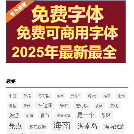
标签
冬天
价格
你可以
中国
冬季
元宵节
南海
儋州
在这里
宋代
您可以
文化
博鳌
攻略
唐代
是一个
旅游
春节
景区
时间
春节期间
海南
景点
海南岛
海南旅游
梦幻西游