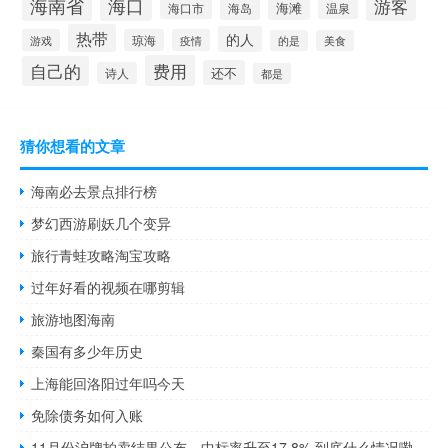
海口
海南省
游客
海滩
海岛
海口市
温泉
热带
的人
游戏
琼海
疫情
的是
美食
费用
自己的
还不
诗人
都是
猜你想看的文章
海南必去景点排行榜
梦幻西游刷妖几个变异
旅行青蛙攻略淘宝攻略
过年好看的视频在哪剪辑
旅游地图海南
秦国有多少年历史
上海能回洛阳过年吗今天
免除债务如何入账
11月份沪牌拍卖结果公布，中标率升至17.8% 到底什么情况嘞