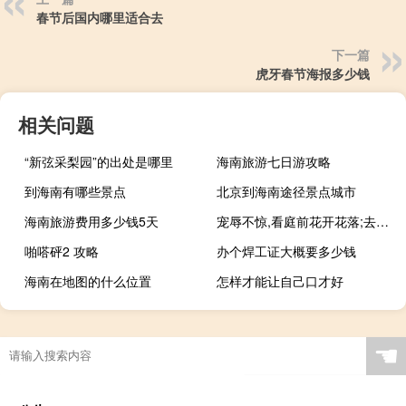
春节后国内哪里适合去
下一篇
虎牙春节海报多少钱
相关问题
“新弦采梨园”的出处是哪里
海南旅游七日游攻略
到海南有哪些景点
北京到海南途径景点城市
海南旅游费用多少钱5天
宠辱不惊,看庭前花开花落;去留无意,望天上云卷云舒
啪嗒砰2 攻略
办个焊工证大概要多少钱
海南在地图的什么位置
怎样才能让自己口才好
☚