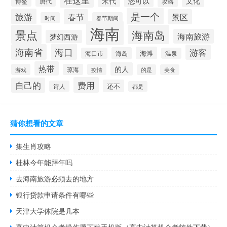
宋代
您可以
文化
博鳌
攻略
唐代
是一个
旅游
春节
景区
时间
春节期间
海南
景点
海南岛
海南旅游
梦幻西游
海口
海南省
游客
海滩
海岛
海口市
温泉
热带
的人
游戏
琼海
疫情
的是
美食
费用
自己的
还不
诗人
都是
猜你想看的文章
集生肖攻略
桂林今年能拜年吗
去海南旅游必须去的地方
银行贷款申请条件有哪些
天津大学体院是几本
高中计算机会考操作题下载手机版（高中计算机会考软件下载）