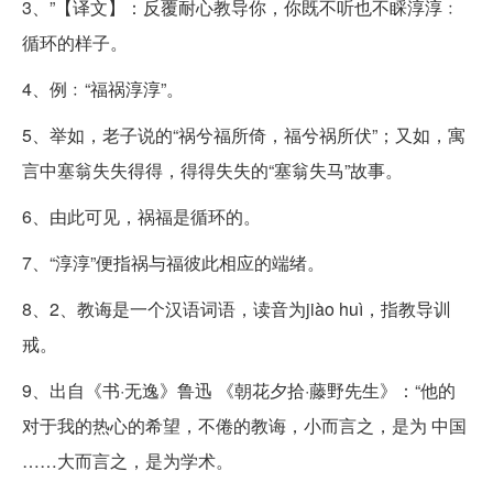
3、”【译文】：反覆耐心教导你，你既不听也不睬淳淳﹕
循环的样子。
4、例﹕“福祸淳淳”。
5、举如，老子说的“祸兮福所倚，福兮祸所伏”；又如，寓
言中塞翁失失得得，得得失失的“塞翁失马”故事。
6、由此可见，祸福是循环的。
7、“淳淳”便指祸与福彼此相应的端绪。
8、2、教诲是一个汉语词语，读音为jiào huì，指教导训
戒。
9、出自《书·无逸》鲁迅 《朝花夕拾·藤野先生》：“他的
对于我的热心的希望，不倦的教诲，小而言之，是为 中国
……大而言之，是为学术。