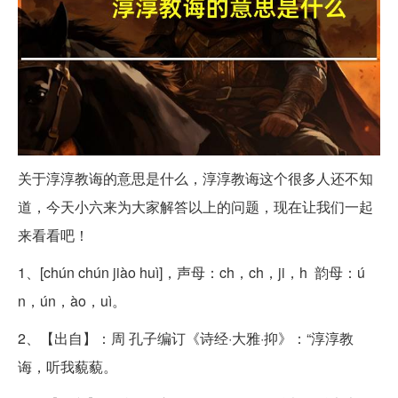
关于淳淳教诲的意思是什么，淳淳教诲这个很多人还不知
道，今天小六来为大家解答以上的问题，现在让我们一起
来看看吧！
1、[chún chún jiào huì]，声母：ch，ch，ji，h 韵母：ú
n，ún，ào，uì。
2、【出自】：周 孔子编订《诗经·大雅·抑》：“淳淳教
诲，听我藐藐。