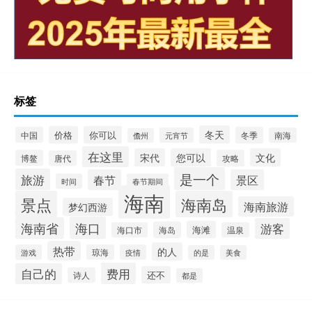
标签
冬天
价格
你可以
中国
冬季
元宵节
南海
儋州
在这里
宋代
您可以
文化
博鳌
攻略
唐代
是一个
旅游
春节
景区
时间
春节期间
海南
景点
海南岛
海南旅游
梦幻西游
海口
海南省
游客
海滩
海岛
海口市
温泉
热带
的人
游戏
琼海
疫情
的是
美食
费用
自己的
还不
诗人
都是