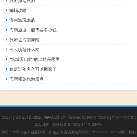
旅游海南旅游
蝙蝠攻略
海南游玩岛屿
海南旅游一般需要多少钱
旅游去海南海南
令人喷范什么梗
“筑城天山北”的出处是哪里
租房过年多久可以搬家了
海南傣族旅游景点
Copyright © 2012 - 2026
海南天涯门户
Powered by
网站分类目录
|
精选推荐文章
|
网站地图
|
疑难解答
琼ICP备10201086号
声明：本站内容来自互联网，如信息有错误可发邮件到f_fb#foxmail.com说明，我们