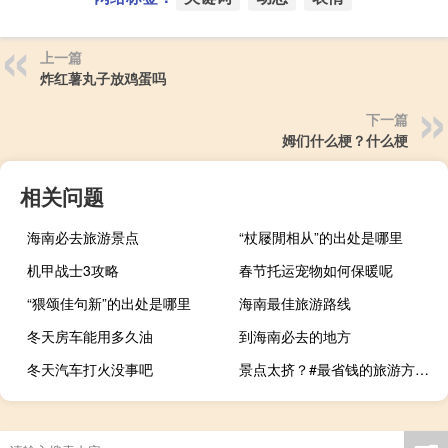
上一篇
炸红薯丸子放鸡蛋吗
下一篇
姆们什么梗？什么梗
相关问题
海南必去旅游景点
“杖屦閒相从”的出处是哪里
机甲战士3攻略
春节托运宠物如何保暖呢
“猥颂佳句新”的出处是哪里
海南最佳旅游路线
冬天房车能用多久油
到海南必去的地方
冬天汽车打火没事吧
景点太挤？#最省钱的旅游方式是抬头# 到底什么情况嘞