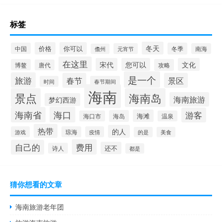
标签
冬天
价格
你可以
中国
冬季
元宵节
南海
儋州
在这里
宋代
您可以
文化
博鳌
攻略
唐代
是一个
旅游
春节
景区
时间
春节期间
海南
景点
海南岛
海南旅游
梦幻西游
海口
海南省
游客
海滩
海岛
海口市
温泉
热带
的人
游戏
琼海
疫情
的是
美食
费用
自己的
还不
诗人
都是
猜你想看的文章
海南旅游老年团