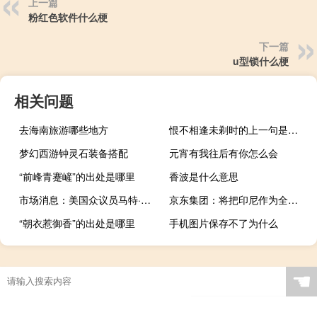
上一篇
粉红色软件什么梗
下一篇
u型锁什么梗
相关问题
去海南旅游哪些地方
恨不相逢未剃时的上一句是什么
梦幻西游钟灵石装备搭配
元宵有我往后有你怎么会
“前峰青蹇嵼”的出处是哪里
香波是什么意思
市场消息：美国众议员马特·盖茨将在本周提出动议罢免美国众议院议长麦卡锡
京东集团：将把印尼作为全球供应链网络的重要节点之一
“朝衣惹御香”的出处是哪里
手机图片保存不了为什么
☚