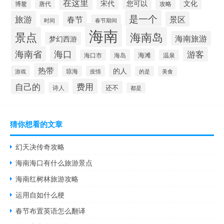
在这里
宋代
您可以
文化
博鳌
攻略
唐代
是一个
旅游
春节
景区
时间
春节期间
海南
景点
海南岛
海南旅游
梦幻西游
海口
海南省
游客
海滩
海岛
海口市
温泉
热带
的人
游戏
琼海
疫情
的是
美食
费用
自己的
还不
诗人
都是
猜你想看的文章
幻天决传奇攻略
海南海口有什么旅游景点
海南红树林旅游攻略
运用自如什么梗
春节布置英语怎么翻译