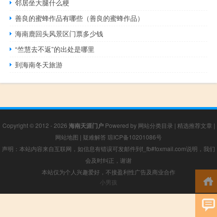
邻居坐大腿什么梗
善良的蜜蜂作品有哪些（善良的蜜蜂作品）
海南鹿回头风景区门票多少钱
“竺慧去不返”的出处是哪里
到海南冬天旅游
Copyright © 2012 - 2026
海南天涯门户
Powered by
网站分类目录
|
精选推荐文章
|
网站地图
|
疑难解答
琼ICP备10201086号
声明：本站内容来自互联网，如信息有错误可发邮件到f_fb#foxmail.com说明，我们
会及时纠正，谢谢
本站仅为个人兴趣爱好，不接盈利性广告及商业合作
小男孩