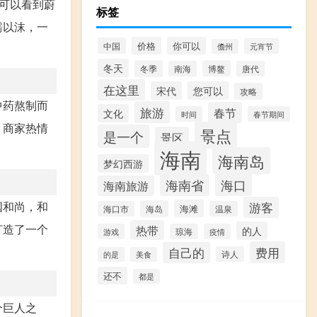
可以看到蔚
标签
濡以沫，一
价格
你可以
中国
元宵节
儋州
冬天
冬季
博鳌
南海
唐代
在这里
宋代
您可以
攻略
中药熬制而
旅游
春节
文化
时间
春节期间
。商家热情
景点
是一个
景区
海南
海南岛
梦幻西游
海口
海南省
海南旅游
国和尚，和
游客
海滩
海岛
海口市
温泉
打造了一个
热带
的人
游戏
琼海
疫情
费用
自己的
诗人
的是
美食
还不
都是
个巨人之