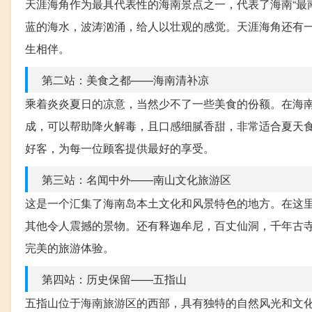
天涯海角作为最具代表性的海南景点之一，代表了海南“最
蓝的海水，波涛汹涌，给人以壮观的感觉。天涯海角还有
生相伴。
第二站：美食之都——海南清补凉
乘着炎炎夏日的凉意，当然少不了一些美食的份额。在海
成，可以帮助降火解毒，且口感细腻香甜，非常适合夏天
好客，为每一位顾客提供最好的享受。
第三站：名闻中外——南山文化旅游区
这是一个汇集了海南岛本土文化和风景特色的地方。在这
其他令人震撼的景物。还有释迦牟尼，百丈仙洞，千年古
完美的旅游体验。
第四站：历史保留——五指山
五指山位于海南旅游区的西部，具有独特的自然风光和文