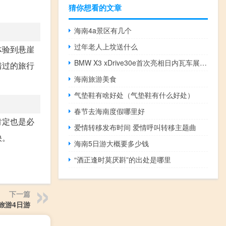
猜你想看的文章
。
海南4a景区有几个
过年老人上坟送什么
体验到悬崖
BMW X3 xDrive30e首次亮相日内瓦车展推出全新330e X5 xDrive45e
错过的旅行
海南旅游美食
气垫鞋有啥好处（气垫鞋有什么好处）
春节去海南度假哪里好
肯定也是必
爱情转移发布时间 爱情呼叫转移主题曲
快。
海南5日游大概要多少钱
“酒正逢时莫厌斟”的出处是哪里
下一篇
旅游4日游