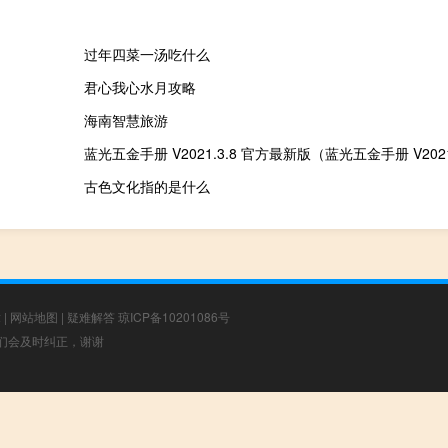
过年四菜一汤吃什么
君心我心水月攻略
海南智慧旅游
古色文化指的是什么
章
|
网站地图
|
疑难解答
琼ICP备10201086号
，我们会及时纠正，谢谢