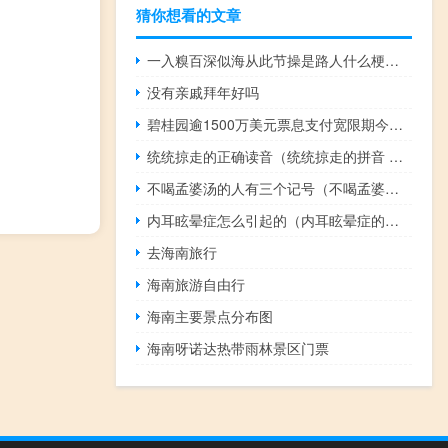
猜你想看的文章
一入糗百深似海从此节操是路人什么梗？一入糗百深似海从此节操是路人是什么意思什么梗
没有亲戚拜年好吗
碧桂园逾1500万美元票息支付宽限期今日到期碧桂园：预期无法如期履行所有境外债务款项的偿付义务
统统掠走的正确读音（统统掠走的拼音 统统掠走的拼音）
不喝孟婆汤的人有三个记号（不喝孟婆汤）
内耳眩晕症怎么引起的（内耳眩晕症的症状）
去海南旅行
海南旅游自由行
海南主要景点分布图
海南呀诺达热带雨林景区门票