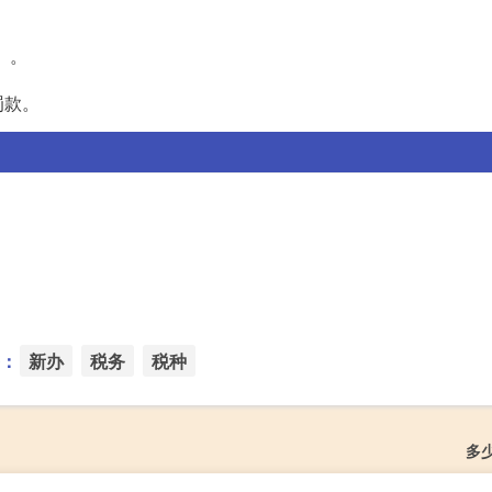
》。
罚款。
：
新办
税务
税种
多