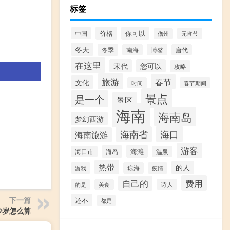
标签
价格
你可以
中国
元宵节
儋州
冬天
冬季
博鳌
南海
唐代
在这里
宋代
您可以
攻略
旅游
春节
文化
时间
春节期间
景点
是一个
景区
海南
海南岛
梦幻西游
海口
海南省
海南旅游
游客
海滩
海岛
海口市
温泉
热带
的人
游戏
琼海
疫情
费用
自己的
诗人
的是
美食
下一篇
还不
都是
少岁怎么算