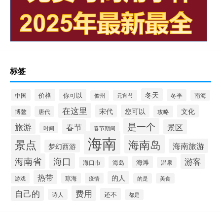
标签
冬天
价格
你可以
中国
冬季
元宵节
南海
儋州
在这里
宋代
您可以
文化
博鳌
攻略
唐代
是一个
旅游
春节
景区
时间
春节期间
海南
景点
海南岛
海南旅游
梦幻西游
海口
海南省
游客
海滩
海岛
海口市
温泉
热带
的人
游戏
琼海
疫情
的是
美食
费用
自己的
还不
诗人
都是