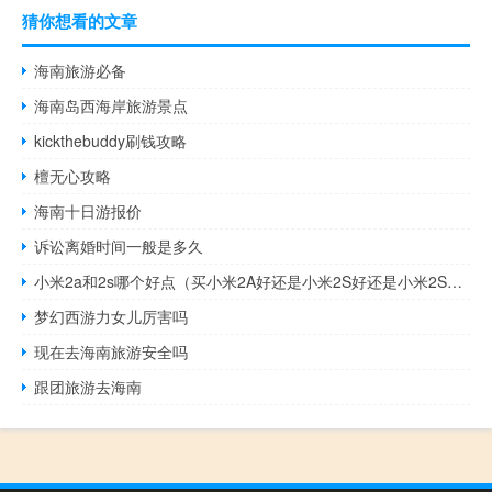
猜你想看的文章
海南旅游必备
海南岛西海岸旅游景点
kickthebuddy刷钱攻略
檀无心攻略
海南十日游报价
诉讼离婚时间一般是多久
小米2a和2s哪个好点（买小米2A好还是小米2S好还是小米2S及32G好）
梦幻西游力女儿厉害吗
现在去海南旅游安全吗
跟团旅游去海南