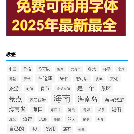
标签
冬天
价格
你可以
中国
冬季
元宵节
南海
儋州
在这里
宋代
您可以
文化
博鳌
攻略
唐代
是一个
旅游
春节
景区
时间
春节期间
海南
景点
海南岛
海南旅游
梦幻西游
海口
海南省
游客
海滩
海岛
海口市
温泉
热带
的人
游戏
琼海
疫情
的是
美食
费用
自己的
还不
诗人
都是