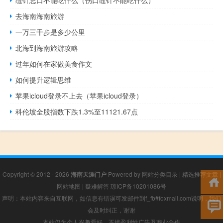
去海南海南旅游
一万三千步是多少公里
北海到海南旅游攻略
过年如何在家做美食作文
如何提升逻辑思维
苹果icloud登录不上去（苹果icloud登录）
科伦坡全股指数下跌1.3%至11121.67点
Copyright © 2012 - 2026
海南天涯门户
Powered by
网站分类目录
|
精选推荐文章
|
网站地图
|
疑难解答
琼ICP备10201086号
声明：本站内容来自互联网，如信息有错误可发邮件到f_fb#foxmail.com说明，我们
会及时纠正，谢谢
本站仅为个人兴趣爱好，不接盈利性广告及商业合作