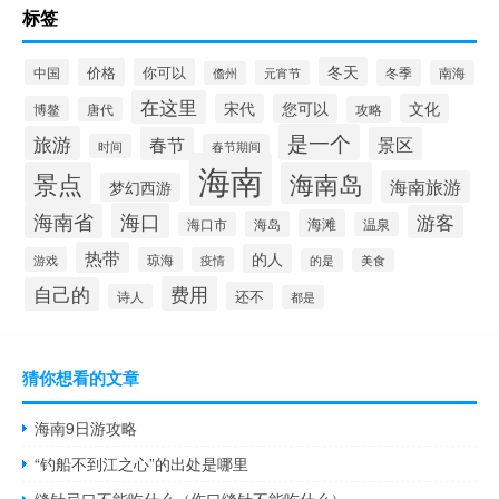
标签
冬天
价格
你可以
中国
冬季
元宵节
南海
儋州
在这里
宋代
您可以
文化
博鳌
攻略
唐代
是一个
旅游
春节
景区
时间
春节期间
海南
景点
海南岛
海南旅游
梦幻西游
海口
海南省
游客
海滩
海岛
海口市
温泉
热带
的人
游戏
琼海
疫情
的是
美食
费用
自己的
还不
诗人
都是
猜你想看的文章
海南9日游攻略
“钓船不到江之心”的出处是哪里
缝针忌口不能吃什么（伤口缝针不能吃什么）