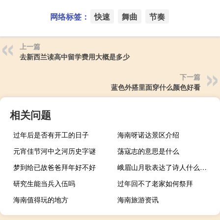
网络标签：
快速
舞曲
节奏
上一篇
去新西兰读高中留学费用大概是多少
下一篇
蓝色外搭里面穿什么颜色好看
相关问题
过年后是否有开工的日子
海南呀诺达景区介绍
元宵佳节河中之河历史字谜
荡寇志的意思是什么
梦到给已故爸爸拜年好不好
峨眉山月歌表达了诗人什么的感情
研究生能当兵入伍吗
过年回不了老家如何祭拜
海南值得玩的地方
海南旅游资讯