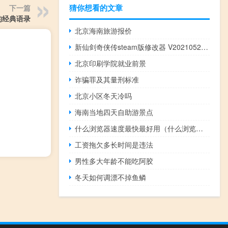
猜你想看的文章
下一篇
的经典语录
北京海南旅游报价
新仙剑奇侠传steam版修改器 V20210529 最新免费版（新仙剑奇侠传steam版修改器 V20210529 最新免费版功能简介）
北京印刷学院就业前景
诈骗罪及其量刑标准
北京小区冬天冷吗
海南当地四天自助游景点
什么浏览器速度最快最好用（什么浏览器速度最快）
工资拖欠多长时间是违法
男性多大年龄不能吃阿胶
冬天如何调漂不掉鱼鳞