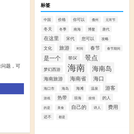
标签
价格
你可以
中国
元宵节
儋州
冬天
冬季
博鳌
南海
唐代
在这里
宋代
您可以
攻略
旅游
春节
文化
时间
春节期间
景点
是一个
景区
海南
量问题，可
海南岛
梦幻西游
海口
海南省
海南旅游
游客
海滩
海岛
海口市
温泉
热带
的人
游戏
琼海
疫情
费用
自己的
诗人
的是
美食
还不
都是