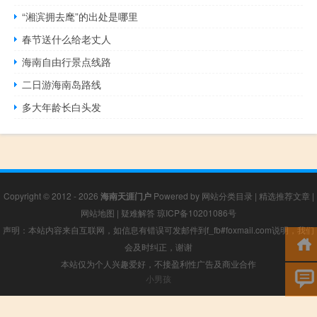
“湘滨拥去麾”的出处是哪里
春节送什么给老丈人
海南自由行景点线路
二日游海南岛路线
多大年龄长白头发
Copyright © 2012 - 2026
海南天涯门户
Powered by
网站分类目录
|
精选推荐文章
|
网站地图
|
疑难解答
琼ICP备10201086号
声明：本站内容来自互联网，如信息有错误可发邮件到f_fb#foxmail.com说明，我们
会及时纠正，谢谢
本站仅为个人兴趣爱好，不接盈利性广告及商业合作
小男孩