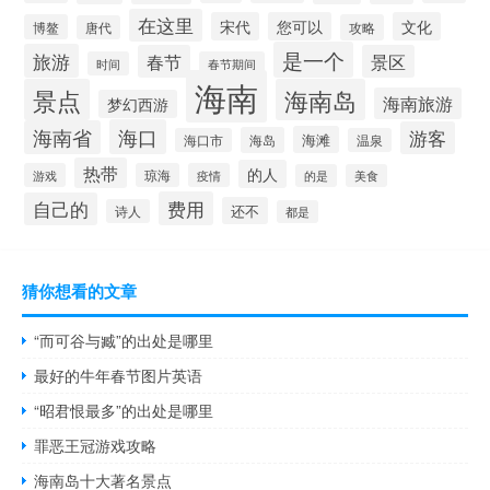
在这里
宋代
您可以
文化
博鳌
攻略
唐代
是一个
旅游
春节
景区
时间
春节期间
海南
景点
海南岛
海南旅游
梦幻西游
海口
海南省
游客
海滩
海岛
海口市
温泉
热带
的人
游戏
琼海
疫情
的是
美食
费用
自己的
还不
诗人
都是
猜你想看的文章
“而可谷与臧”的出处是哪里
最好的牛年春节图片英语
“昭君恨最多”的出处是哪里
罪恶王冠游戏攻略
海南岛十大著名景点