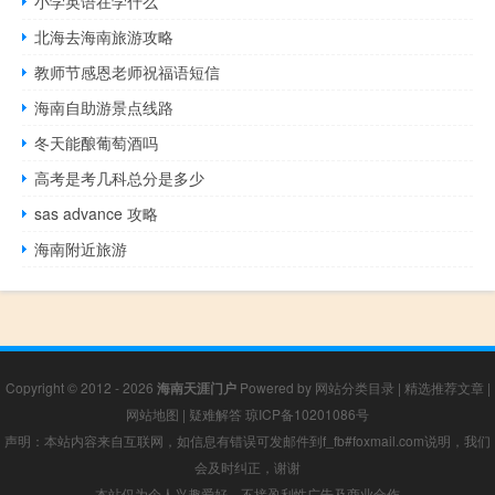
小学英语在学什么
北海去海南旅游攻略
教师节感恩老师祝福语短信
海南自助游景点线路
冬天能酿葡萄酒吗
高考是考几科总分是多少
sas advance 攻略
海南附近旅游
Copyright © 2012 - 2026
海南天涯门户
Powered by
网站分类目录
|
精选推荐文章
|
网站地图
|
疑难解答
琼ICP备10201086号
声明：本站内容来自互联网，如信息有错误可发邮件到f_fb#foxmail.com说明，我们
会及时纠正，谢谢
本站仅为个人兴趣爱好，不接盈利性广告及商业合作