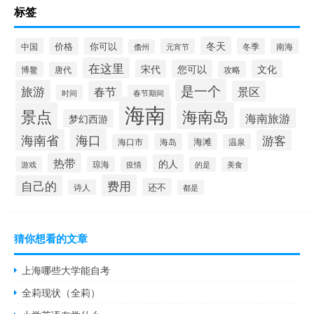
标签
冬天
价格
你可以
中国
冬季
元宵节
南海
儋州
在这里
宋代
您可以
文化
博鳌
攻略
唐代
是一个
旅游
春节
景区
时间
春节期间
海南
景点
海南岛
海南旅游
梦幻西游
海口
海南省
游客
海滩
海岛
海口市
温泉
热带
的人
游戏
琼海
疫情
的是
美食
费用
自己的
还不
诗人
都是
猜你想看的文章
上海哪些大学能自考
全莉现状（全莉）