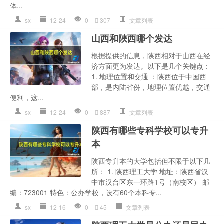
体...
sx
12-24
0
307
文章列表
山西和陜西哪个发达
根据提供的信息，陕西相对于山西在经
济方面更为发达。以下是几个关键点：
1. 地理位置和交通 ：陕西位于中国西
部，是内陆省份，地理位置优越，交通
便利，这...
sx
12-24
0
887
文章列表
陕西有哪些专科学校可以专升
本
陕西专升本的大学包括但不限于以下几
所： 1. 陕西理工大学 地址：陕西省汉
中市汉台区东一环路1号（南校区） 邮
编：723001 特色：公办学校，设有60个本科专...
sx
12-16
0
45
文章列表