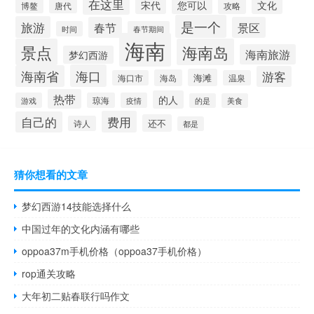
在这里
宋代
您可以
文化
博鳌
攻略
唐代
是一个
旅游
春节
景区
时间
春节期间
海南
景点
海南岛
海南旅游
梦幻西游
海口
海南省
游客
海滩
海岛
海口市
温泉
热带
的人
游戏
琼海
疫情
的是
美食
费用
自己的
还不
诗人
都是
猜你想看的文章
梦幻西游14技能选择什么
中国过年的文化内涵有哪些
oppoa37m手机价格（oppoa37手机价格）
rop通关攻略
大年初二贴春联行吗作文