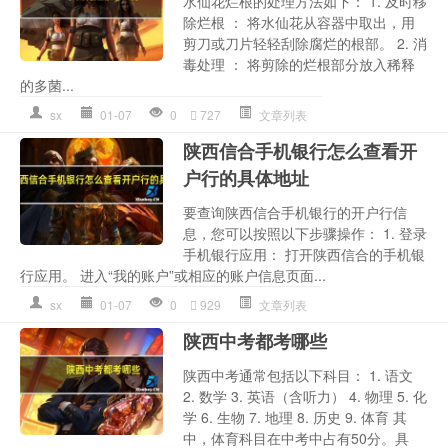
水仙花烂根的处理方法如下： 1. 及时移
除烂根 ： 将水仙花从容器中取出，用
剪刀或刀片轻轻刮除腐烂的根部。 2. 消
毒处理 ： 将剪除的烂根部分放入稀释
的多菌...
sx
01-07
0
727
文章列表
陕西信合手机银行怎么查看开
户行的具体地址
要查询陕西信合手机银行的开户行信
息，您可以按照以下步骤操作： 1. 登录
手机银行应用： 打开陕西信合的手机银
行应用。 进入“我的账户”或相应的账户信息页面...
sx
01-07
0
929
文章列表
陕西中考都考哪些
陕西中考通常包括以下科目： 1. 语文
2. 数学 3. 英语（含听力） 4. 物理 5. 化
学 6. 生物 7. 地理 8. 历史 9. 体育 其
中，体育科目在中考中占有50分。具