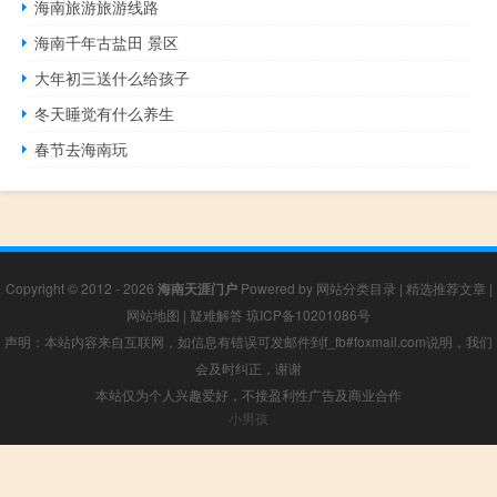
海南旅游旅游线路
海南千年古盐田 景区
大年初三送什么给孩子
冬天睡觉有什么养生
春节去海南玩
Copyright © 2012 - 2026
海南天涯门户
Powered by
网站分类目录
|
精选推荐文章
|
网站地图
|
疑难解答
琼ICP备10201086号
声明：本站内容来自互联网，如信息有错误可发邮件到f_fb#foxmail.com说明，我们
会及时纠正，谢谢
本站仅为个人兴趣爱好，不接盈利性广告及商业合作
小男孩