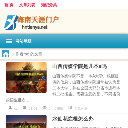
首 页
文章列表
知识分类
网站导航
>
作者“sx”的文章
山西传媒学院是几本a吗
山西传媒学院不是一本A大学。根据提
供的信息，山西传媒学院通常被认为是
二本大学，并在全国大部分省市进行本
科二批招生。需要注意的是，不同省份
的招生批次...
sx
01-08
0
865
文章列表
水仙花烂根怎么办