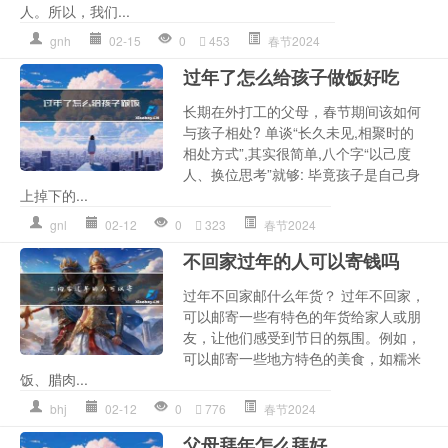
人。所以，我们...
gnh
02-15
0
453
春节2024
过年了怎么给孩子做饭好吃
长期在外打工的父母，春节期间该如何
与孩子相处? 单谈“长久未见,相聚时的
相处方式”,其实很简单,八个字“以己度
人、换位思考”就够: 毕竟孩子是自己身
上掉下的...
gnl
02-12
0
323
春节2024
不回家过年的人可以寄钱吗
过年不回家邮什么年货？ 过年不回家，
可以邮寄一些有特色的年货给家人或朋
友，让他们感受到节日的氛围。例如，
可以邮寄一些地方特色的美食，如糯米
饭、腊肉...
bhj
02-12
0
776
春节2024
父母拜年怎么拜好