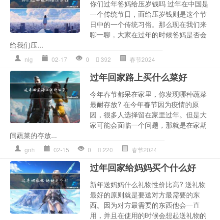
你们过年爸妈给压岁钱吗 过年在中国是
一个传统节日，而给压岁钱则是这个节
日中的一个传统习俗。那么现在我们来
聊一聊，大家在过年的时候爸妈是否会
给我们压...
nlg
02-17
0
392
春节2024
过年回家路上买什么菜好
今年春节都呆在家里，你发现哪种蔬菜
最耐存放? 在今年春节因为疫情的原
因，很多人选择留在家里过年。但是大
家可能会面临一个问题，那就是在家期
间蔬菜的存放...
gnh
02-15
0
220
春节2024
过年回家给妈妈买个什么好
新年送妈妈什么礼物性价比高? 送礼物
最好的原则就是要送对方最需要的东
西。因为对方最需要的东西他会一直
用，并且在使用的时候会想起送礼物的