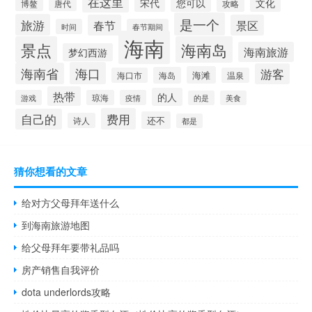
在这里
宋代
您可以
文化
博鳌
攻略
唐代
是一个
旅游
春节
景区
时间
春节期间
海南
景点
海南岛
海南旅游
梦幻西游
海口
海南省
游客
海滩
海岛
海口市
温泉
热带
的人
游戏
琼海
疫情
的是
美食
费用
自己的
还不
诗人
都是
猜你想看的文章
给对方父母拜年送什么
到海南旅游地图
给父母拜年要带礼品吗
房产销售自我评价
dota underlords攻略