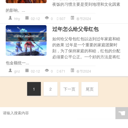
夜饭的习惯主要是受到地理和文化因素
的影响。...
hhy
02-12
0
507
春节2024
过年怎么给父母红包
如何给父母包红包以达到过年家庭和睦
的效果 过年是一个重要的家庭团聚时
刻，为了保持家庭的和睦，红包的分配
必须要公平公正。一个好的方法是将红
包金额统一...
gnz
02-12
0
671
春节2024
1
2
下一页
尾页
☚