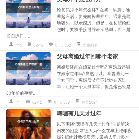
给爸妈拜个年怎么拜? 在初一早晨，晚
辈起床后，要先向长辈拜年。通常是跪
地磕头，以示感恩。但是，在长辈给红
包时，要双手接过并表示感谢，而不是
当面拆开，...
fmb
02-12
0
652
文章列表
父母离婚过年回哪个老家
离婚后还能在娘家过年吗? 离婚后还能
在娘家过年吗?当然可以。我曾遇到一
个女同学，离婚后父母不让她在家过
年，让她一个人孤零零。但是这已经是
30年前的事情...
fml
02-12
0
589
春节2024
嘿嘿有几天才过年
以下围绕“嘿嘿有几天才过年”主题解决
网友的困惑 常德人为什么在早上吃年夜
饭? 据统计数据显示，常德人早上吃年